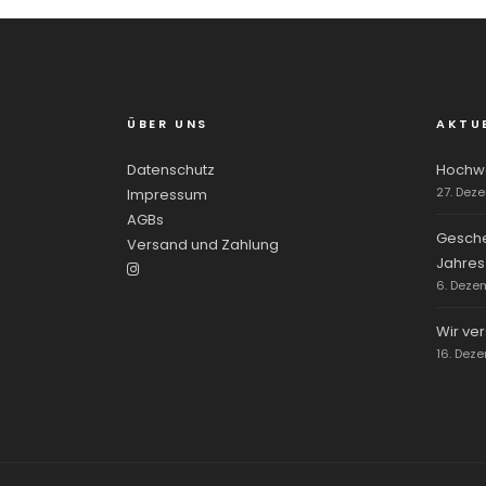
ÜBER UNS
AKTU
Datenschutz
Hochwe
27. Dez
Impressum
AGBs
Gesche
Versand und Zahlung
Jahres
6. Deze
Wir ve
16. Dez