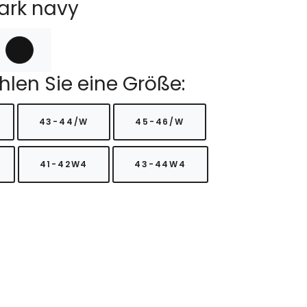
dark navy
hlen Sie eine Größe:
43-44/W
45-46/W
41-42W4
43-44W4