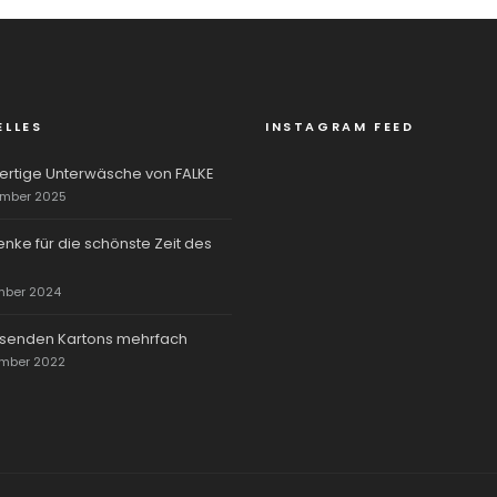
ELLES
INSTAGRAM FEED
rtige Unterwäsche von FALKE
ember 2025
nke für die schönste Zeit des
mber 2024
rsenden Kartons mehrfach
ember 2022