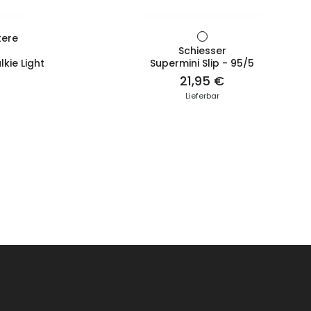
T
ZUM PRODUKT
tere
Schiesser
kie Light
Supermini Slip - 95/5
21,95 €
Lieferbar