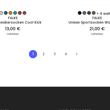
ZUM PRODUKT
ZUM PRODUK
+ 4 wei
FALKE
FALKE
neakersocken Cool Kick
Unisex Sportsocken Wal
13,00 €
21,00 €
Lieferbar
Lieferbar
1
2
3
4