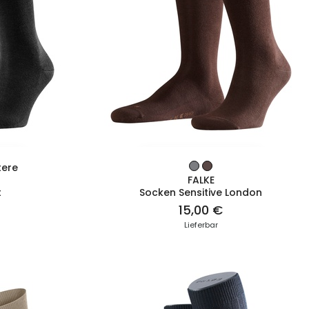
T
ZUM PRODUKT
tere
FALKE
t
Socken Sensitive London
15,00 €
Lieferbar