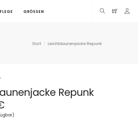
PFLEGE
GRÖSSEN
Start
Leichtdaunenjacke Repunk
r
daunenjacke Repunk
€
fügbar)