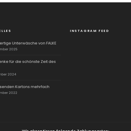
ELLES
INSTAGRAM FEED
rtige Unterwäsche von FALKE
ember 2025
nke für die schönste Zeit des
mber 2024
rsenden Kartons mehrfach
ember 2022