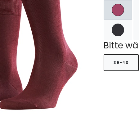
Bitte wä
39-40