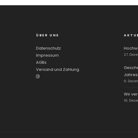
ÜBER UNS
AKTU
Datenschutz
Hochwe
27. Dez
Impressum
AGBs
Gesche
Versand und Zahlung
Jahres
6. Deze
Wir ve
16. Dez