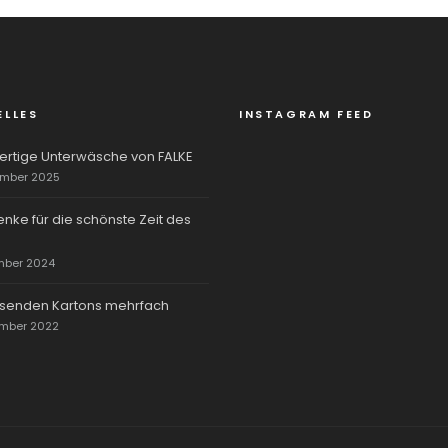
ELLES
INSTAGRAM FEED
rtige Unterwäsche von FALKE
ember 2025
nke für die schönste Zeit des
mber 2024
rsenden Kartons mehrfach
ember 2022